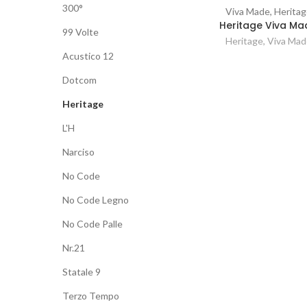
300°
Viva Made, Herita
Vergleichen
Heritage Viva Ma
99 Volte
Heritage
,
Viva Mad
Acustico 12
Dotcom
Heritage
L'H
Narciso
No Code
No Code Legno
No Code Palle
Nr.21
Statale 9
Terzo Tempo