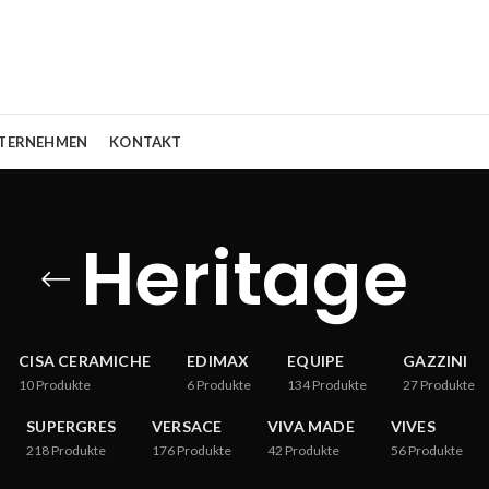
TERNEHMEN
KONTAKT
Heritage
CISA CERAMICHE
EDIMAX
EQUIPE
GAZZINI
10
Produkte
6
Produkte
134
Produkte
27
Produkte
SUPERGRES
VERSACE
VIVA MADE
VIVES
218
Produkte
176
Produkte
42
Produkte
56
Produkte