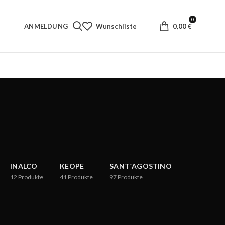
0
ANMELDUNG
Wunschliste
0,00
€
INALCO
KEOPE
SANT´AGOSTINO
12
Produkte
41
Produkte
97
Produkte