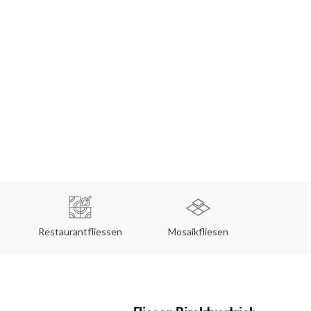
Restaurantfliessen
Mosaikfliesen
Küche