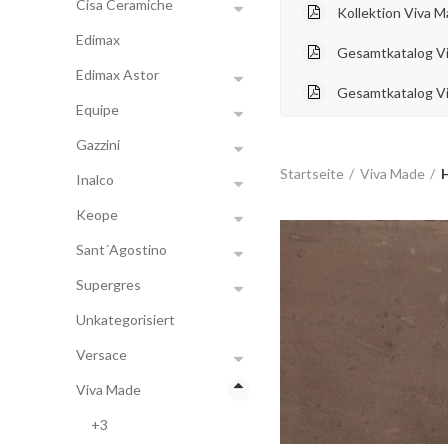
Cisa Ceramiche
Kollektion Viva 
Edimax
Gesamtkatalog V
Edimax Astor
Gesamtkatalog Vi
Equipe
Gazzini
Startseite
Viva Made
Inalco
Keope
Sant´Agostino
Supergres
Unkategorisiert
Versace
Viva Made
+3