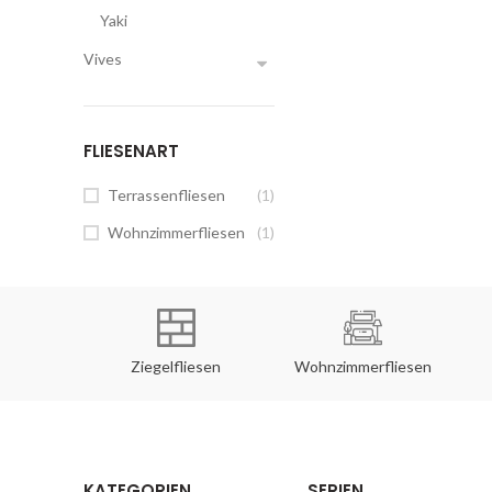
Yaki
Vives
FLIESENART
Terrassenfliesen
(1)
Wohnzimmerfliesen
(1)
rfliesen
Ziegelfliesen
Wohnzimmerfliesen
KATEGORIEN
SERIEN