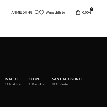
0
ANMELDUNG
Wunschliste
0,00
€
INALCO
KEOPE
SANT´AGOSTINO
12
Produkte
41
Produkte
97
Produkte