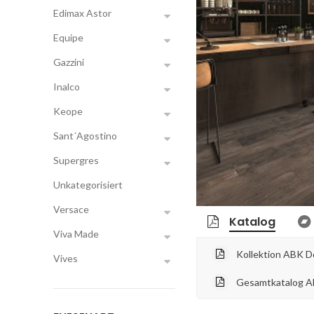
Edimax Astor
Equipe
Gazzini
Inalco
Keope
Sant´Agostino
Supergres
Unkategorisiert
Versace
Katalog
Viva Made
Kollektion ABK D
Vives
Gesamtkatalog A