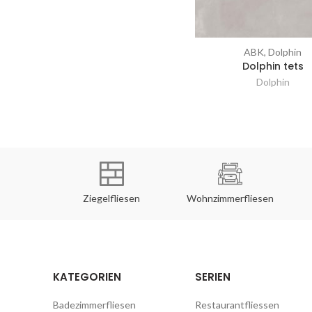
ABK, Dolphin
Vergleichen
Dolphin tets
Dolphin
rfliesen
Ziegelfliesen
Wohnzimmerfliesen
KATEGORIEN
SERIEN
Badezimmerfliesen
Restaurantfliessen