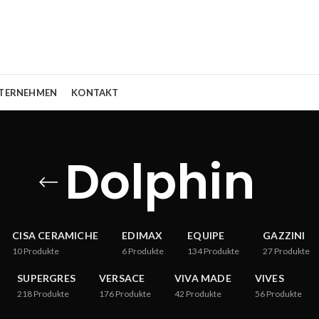
TERNEHMEN
KONTAKT
Dolphin
CISA CERAMICHE
EDIMAX
EQUIPE
GAZZINI
10
Produkte
6
Produkte
134
Produkte
27
Produkte
SUPERGRES
VERSACE
VIVA MADE
VIVES
218
Produkte
176
Produkte
42
Produkte
56
Produkte