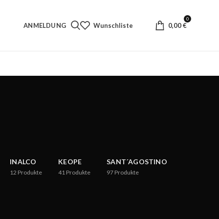
0
ANMELDUNG
Wunschliste
0,00
€
INALCO
KEOPE
SANT´AGOSTINO
12
Produkte
41
Produkte
97
Produkte