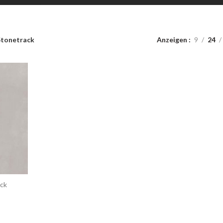
Stonetrack
Anzeigen
9
24
ack
t