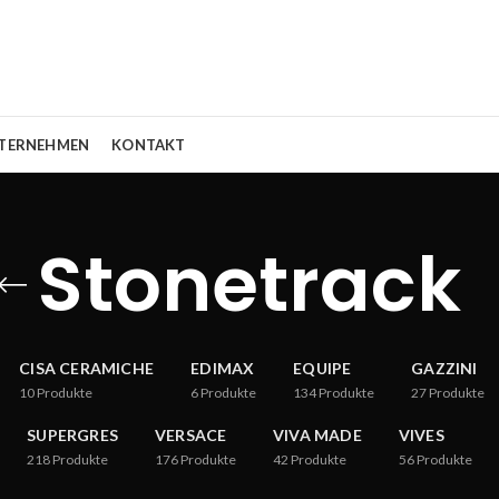
TERNEHMEN
KONTAKT
Stonetrack
CISA CERAMICHE
EDIMAX
EQUIPE
GAZZINI
10
Produkte
6
Produkte
134
Produkte
27
Produkte
SUPERGRES
VERSACE
VIVA MADE
VIVES
218
Produkte
176
Produkte
42
Produkte
56
Produkte