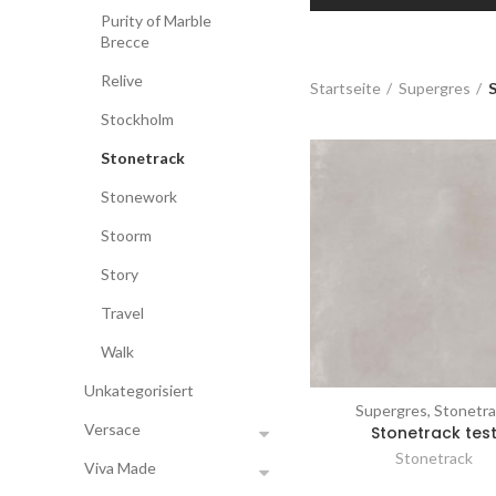
Purity of Marble
Brecce
Relive
Startseite
Supergres
Stockholm
Stonetrack
Stonework
Stoorm
Story
Travel
Walk
Unkategorisiert
Supergres, Stonetr
Vergleichen
Versace
Stonetrack tes
Stonetrack
Viva Made