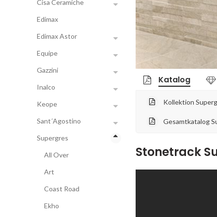
Cisa Ceramiche
Edimax
Edimax Astor
Equipe
Gazzini
Katalog
Inalco
Kollektion Super
Keope
Sant´Agostino
Gesamtkatalog S
Supergres
Stonetrack S
All Over
Art
Coast Road
Ekho