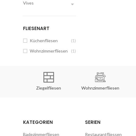
Vives
FLIESENART
Küchenfliesen
(1)
Wohnzimmerfliesen
(1)
rfliesen
Ziegelfliesen
Wohnzimmerfliesen
KATEGORIEN
SERIEN
Badezimmerfliesen
Restaurantfliessen