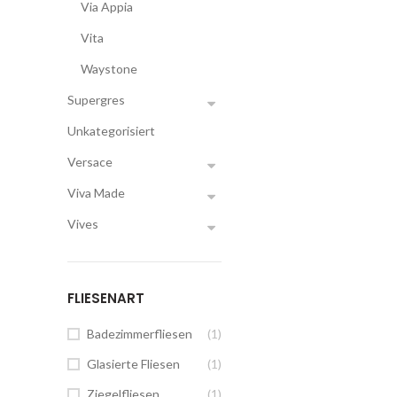
Via Appia
Vita
Waystone
Supergres
Unkategorisiert
Versace
Viva Made
Vives
FLIESENART
Badezimmerfliesen
(1)
Glasierte Fliesen
(1)
Ziegelfliesen
(1)