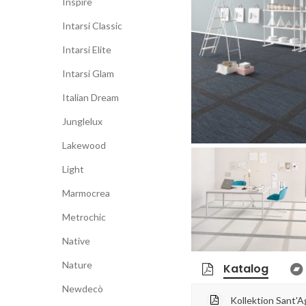
Inspire
Intarsi Classic
Intarsi Elite
Intarsi Glam
Italian Dream
Junglelux
Lakewood
Light
Marmocrea
Metrochic
Native
Nature
Katalog
Newdecò
Kollektion Sant'A