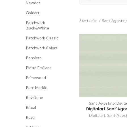
Newdot
Oxidart
Startseite
Sant´Agostin
Patchwork
Black&White
Patchwork Classic
Patchwork Colors
Pensiero
Pietra Emiliana
Primewood
Pure Marble
Revstone
Sant´Agostino, Digita
Vergleichen
Ritual
Digitalart Sant´Ago
Digitalart
,
Sant´Agos
Royal