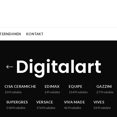
TERNEHMEN
KONTAKT
Digitalart
CISA CERAMICHE
EDIMAX
EQUIPE
GAZZINI
10
Produkte
6
Produkte
134
Produkte
27
Produkte
SUPERGRES
VERSACE
VIVA MADE
VIVES
218
Produkte
176
Produkte
42
Produkte
56
Produkte