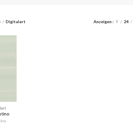
o
Digitalart
Anzeigen
9
24
lart
stino
tino