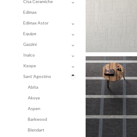
Cisa Ceramiche
Edimax
Edimax Astor
Equipe
Gazzini
Inalco
Keope
Sant´Agostino
Abita
Akoya
Aspen
Barkwood
Blendart