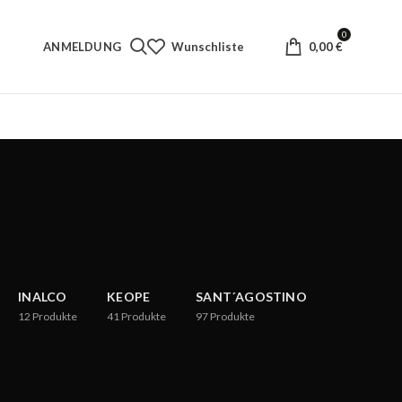
0
ANMELDUNG
Wunschliste
0,00
€
INALCO
KEOPE
SANT´AGOSTINO
12
Produkte
41
Produkte
97
Produkte