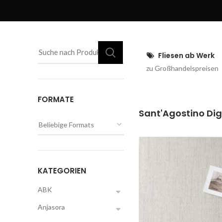
Fliesen ab Werk
zu Großhandelspreisen
FORMATE
Sant'Agostino Digi
KATEGORIEN
ABK
Anjasora