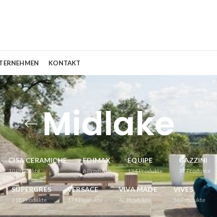
TERNEHMEN
KONTAKT
Midlake
CISA CERAMICHE
EDIMAX
EQUIPE
GAZZINI
10
Produkte
6
Produkte
134
Produkte
27
Produkte
SUPERGRES
VERSACE
VIVA MADE
VIVES
218
Produkte
176
Produkte
42
Produkte
56
Produkte