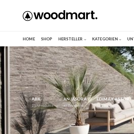
HOME
SHOP
HERSTELLER
KATEGORIEN
UN
ABK
ANJASORA
EDIMAX ASTOR
217
Produkte
47
Produkte
111
Produkte