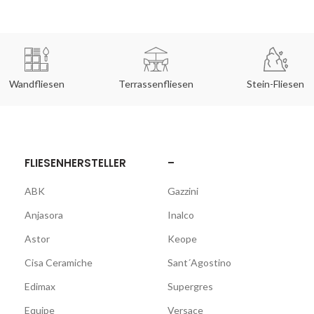
Wandfliesen
Terrassenfliesen
Stein-Fliesen
FLIESENHERSTELLER
–
ABK
Gazzini
Anjasora
Inalco
Astor
Keope
Cisa Ceramiche
Sant´Agostino
Edimax
Supergres
Equipe
Versace