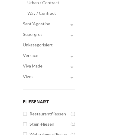
Urban / Contract
Way / Contract
Sant´Agostino
Supergres
Unkategorisiert
Versace
Viva Made
Vives
FLIESENART
Restaurantfliessen
(1)
Stein-Fliesen
(1)
Wohnzimmerfliesen
(1)