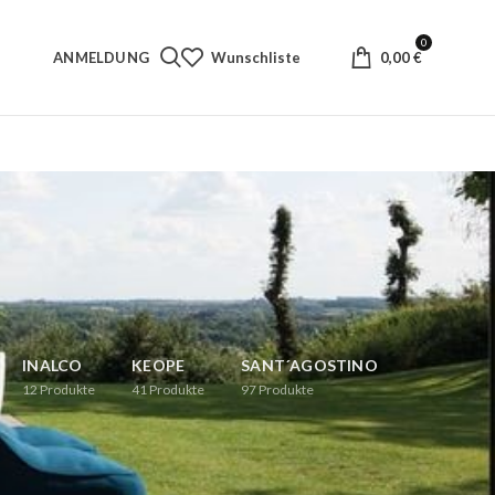
0
ANMELDUNG
Wunschliste
0,00
€
INALCO
KEOPE
SANT´AGOSTINO
12
Produkte
41
Produkte
97
Produkte