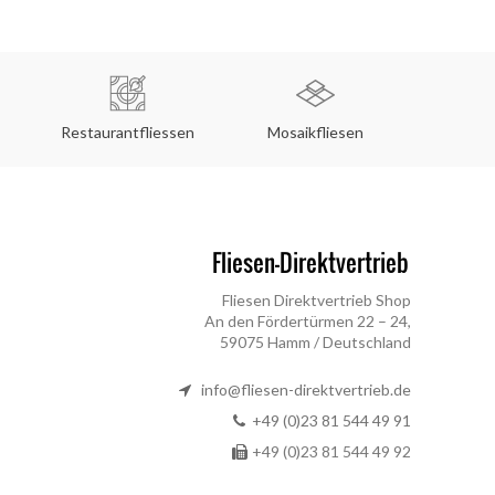
Restaurantfliessen
Mosaikfliesen
Küche
Fliesen Direktvertrieb Shop
An den Fördertürmen 22 – 24,
59075 Hamm / Deutschland
info@fliesen-direktvertrieb.de
+49 (0)23 81 544 49 91
+49 (0)23 81 544 49 92