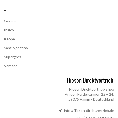
–
Gazzini
Inalco
Keope
Sant´Agostino
Supergres
Versace
Fliesen Direktvertrieb Shop
An den Fördertürmen 22 – 24,
59075 Hamm / Deutschland
info@fliesen-direktvertrieb.de
+49 (0)23 81 544 49 91