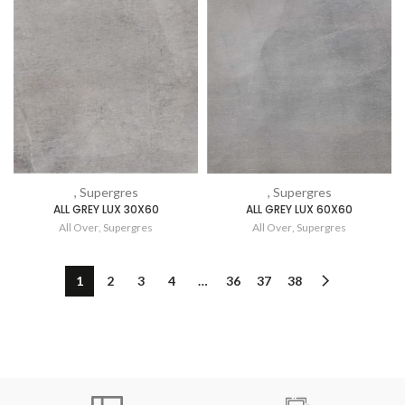
, Supergres
, Supergres
ALL GREY LUX 30X60
ALL GREY LUX 60X60
All Over
,
Supergres
All Over
,
Supergres
1
2
3
4
…
36
37
38