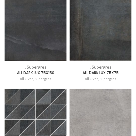
, Supergres
, Supergres
ALL DARK LUX 75X150
ALL DARK LUX 75X75
All Over
,
Supergres
All Over
,
Supergres