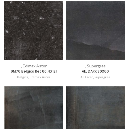
, Edimax Astor
, Supergres
9M76 Belgica Ret 60,4X121
ALL DARK 30X60
Belgica
,
Edimax Astor
All Over
,
Supergres